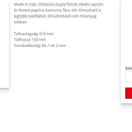
Made in Italy. Vízbázisú dupla filctoll, ideális rajzolni
és festeni papírra, kartonra, fára, stb. Kimosható a
legtöbb textíliából. 20 különböző szín műanyag
tokban.
Tollvastagság: ∅ 8 mm
Tollhossz: 153 mm
Vonalszélesség: kb. 1 és 2 mm
Szá