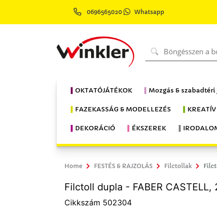
0696565020
Whatsapp
OKTATÓJÁTÉKOK
Mozgás & szabadtéri
FAZEKASSÁG & MODELLEZÉS
KREATÍV
DEKORÁCIÓ
ÉKSZEREK
IRODALO
Home
FESTÉS & RAJZOLÁS
Filctollak
Filc
Filctoll dupla - FABER CASTELL, 
Cikkszám 502304