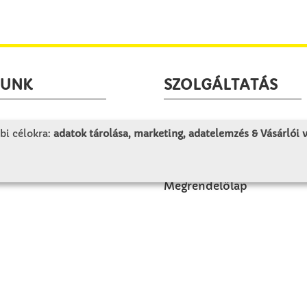
LUNK
SZOLGÁLTATÁS
togatás
Minden egy pillantásra!
bi célokra:
adatok tárolása, marketing, adatelemzés & Vásárlói
rténet
Kézműves tippek
olat
Katalógusok és magazino
Megrendelőlap