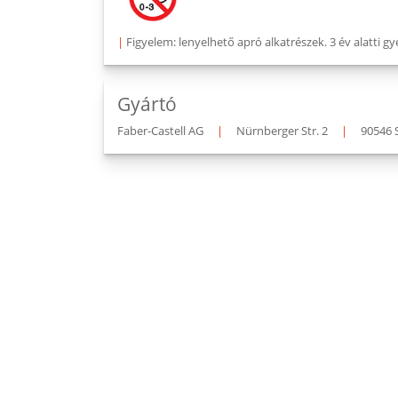
|
Figyelem: lenyelhető apró alkatrészek. 3 év alatti
Gyártó
Faber-Castell AG
|
Nürnberger Str. 2
|
90546 