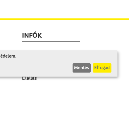
INFÓK
Fizetés és szállítás
 védelem
.
ÁÜF
Mentés
Elfogad
k
Visszaküldés
Elállás
A szerződés visszavonása
Impresszum
Panasz
Adatvédelem