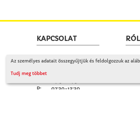
KAPCSOLAT
RÓ
Winkler Iskolaszer Kft.
Céglá
Az személyes adatait összegyűjtjük és feldolgozzuk az aláb
Alsó-Lovarda u. 21.
Cégtö
9241 Jánossomorja
Tudj meg többet
Kapcs
H-Cs: 07:30-14:30
P: 07:30-13:30
T: 06 96 565 020
F: 06 96 565 022
M: 06 30 718 51 50
ertekesites@winkleriskolaszer.hu
FIZETÉS MÓDJA