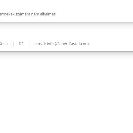
 gyermekek számára nem alkalmas.
Stein
|
DE
|
e-mail: info@Faber-Castell.com