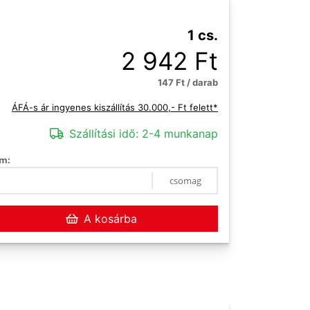
1 cs.
2 942 Ft
147 Ft / darab
ÁFÁ-s ár ingyenes kiszállítás 30.000,- Ft felett*
Szállítási idő:
2-4 munkanap
m:
csomag
A kosárba