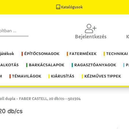
Katalógusok
Bejelentkezés
K
 játékok
ÉPÍTŐCSOMAGOK
FATERMÉKEK
TECHNIKAI
 ALKOTÁS
BARKÁCSALAPOK
RAGASZTÓANYAGOK
P
M
TÉMAVILÁGOK
KIÁRUSÍTÁS
KÉZMŰVES TIPPEK
toll dupla - FABER CASTELL, 20 db/cs--502304
20 db/cs