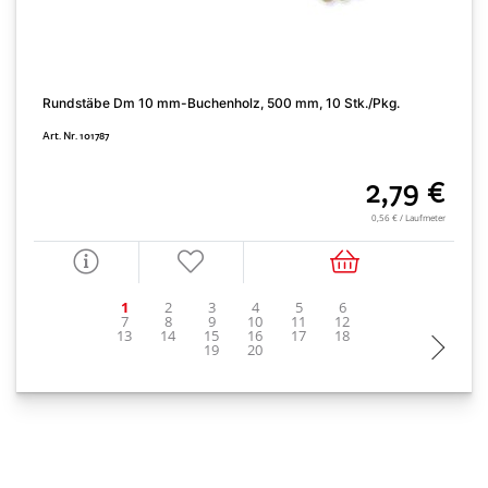
Rundstäbe Dm 10 mm-Buchenholz, 500 mm, 10 Stk./Pkg.
H
Art. Nr. 101787
A
2,79 €
0,56 € / Laufmeter