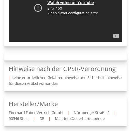
Hinweise nach der GPSR-Verordnung
|
keine erforderlichen Gefahrenhinweise und Sicherheitshinweise
für diesen Artikel vorhanden
Hersteller/Marke
Eberhard Faber Vertrieb GmbH
|
Nürnberger Straße 2
|
90546 Stein
|
DE
|
Mail: info@eberhardfaber.de