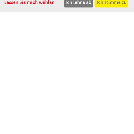
F: 08531 - 910 113
Lassen Sie mich wählen
Ich lehne ab
Ich stimme zu
WhatsApp: 0176 - 12091060
Mo-Do: 07:30 -15:00
Fr: 07:30 - 14:30
Kein Ladengeschäft
verkauf@winklerschulbedarf.de
ÜBER UNS
Wir stellen uns vor
Firmenbesichtigung
Firmengeschichte
Jobs
Kontakt
SERVICE
Gute Gründe für Winkler